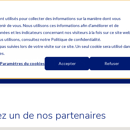
UN APPEL LOCAL
nt utilisés pour collecter des informations sur la manière dont vous
ir de vous. Nous utilisons ces informations afin d'améliorer et de
MUTUELLE UNIQUE
L’ASSURANCE OBSÈQUES
LES GARANTIES
nées et les indicateurs concernant nos visiteurs à la fois sur ce site we
s utilisons, consultez notre Politique de confidentialité.
as suivies lors de votre visite sur ce site. Un seul cookie sera utilisé da
es.
s partenaires
Paramètres du cookies
Accepter
Refuser
z un de nos partenaires