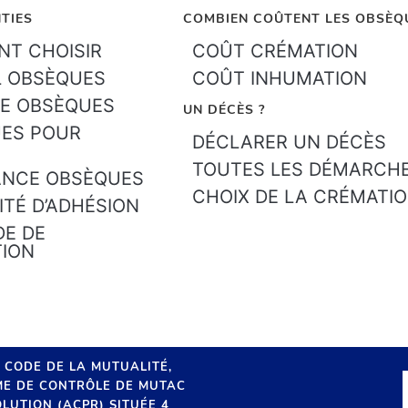
TIES
COMBIEN COÛTENT LES OBSÈQ
T CHOISIR
COÛT CRÉMATION
L OBSÈQUES
COÛT INHUMATION
E OBSÈQUES
UN DÉCÈS ?
ES POUR
DÉCLARER UN DÉCÈS
TOUTES LES DÉMARCH
ANCE OBSÈQUES
CHOIX DE LA CRÉMATI
ITÉ D’ADHÉSION
E DE
TION
U CODE DE LA MUTUALITÉ,
SME DE CONTRÔLE DE MUTAC
LUTION (ACPR) SITUÉE 4