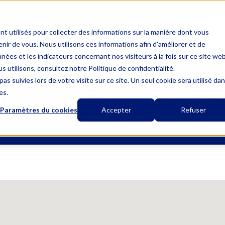
UN APPEL LOCAL
nt utilisés pour collecter des informations sur la manière dont vous
ir de vous. Nous utilisons ces informations afin d'améliorer et de
MUTUELLE UNIQUE
L’ASSURANCE OBSÈQUES
LES GARANTIES
nées et les indicateurs concernant nos visiteurs à la fois sur ce site we
s utilisons, consultez notre Politique de confidentialité.
as suivies lors de votre visite sur ce site. Un seul cookie sera utilisé da
es.
PES FUNEBRES – 
Paramètres du cookies
Accepter
Refuser