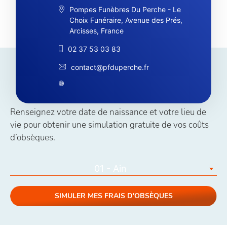
Pompes Funèbres Du Perche - Le
Choix Funéraire, Avenue des Prés,
Arcisses, France
02 37 53 03 83
contact@pfduperche.fr
Simuler vos coûts obsèques
Renseignez votre date de naissance et votre lieu de
vie pour obtenir une simulation gratuite de vos coûts
d’obsèques.
01 - Ain
SIMULER MES FRAIS D'OBSÈQUES