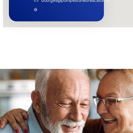
bourges@pompesfunebrescaton.fr