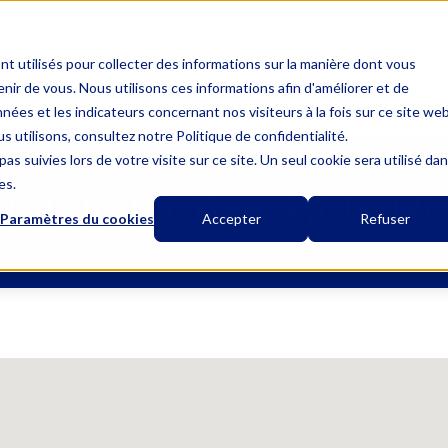
UN APPEL LOCAL
nt utilisés pour collecter des informations sur la manière dont vous
ir de vous. Nous utilisons ces informations afin d'améliorer et de
MUTUELLE UNIQUE
L’ASSURANCE OBSÈQUES
LES GARANTIES
nées et les indicateurs concernant nos visiteurs à la fois sur ce site we
s utilisons, consultez notre Politique de confidentialité.
as suivies lors de votre visite sur ce site. Un seul cookie sera utilisé da
es.
EQUIGNOT – BOUR
Paramètres du cookies
Accepter
Refuser