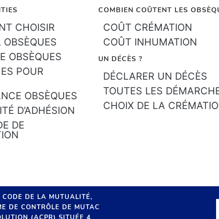
TIES
COMBIEN COÛTENT LES OBSÈQ
T CHOISIR
COÛT CRÉMATION
L OBSÈQUES
COÛT INHUMATION
E OBSÈQUES
UN DÉCÈS ?
ES POUR
DÉCLARER UN DÉCÈS
TOUTES LES DÉMARCH
ANCE OBSÈQUES
CHOIX DE LA CRÉMATI
ITÉ D’ADHÉSION
E DE
TION
U CODE DE LA MUTUALITÉ,
SME DE CONTRÔLE DE MUTAC
LUTION (ACPR) SITUÉE 4