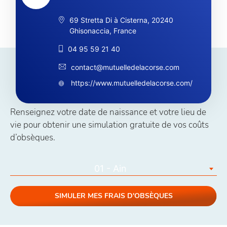
69 Stretta Di à Cisterna, 20240
Ghisonaccia, France
04 95 59 21 40
contact@mutuelledelacorse.com
Simuler vos coûts obsèques
https://www.mutuelledelacorse.com/
Renseignez votre date de naissance et votre lieu de
vie pour obtenir une simulation gratuite de vos coûts
d’obsèques.
01 - Ain
SIMULER MES FRAIS D'OBSÈQUES