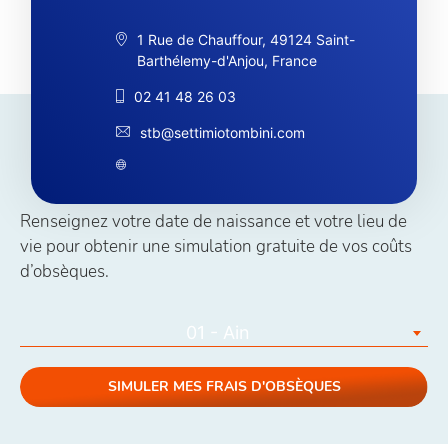
1 Rue de Chauffour, 49124 Saint-
Barthélemy-d'Anjou, France
02 41 48 26 03
stb@settimiotombini.com
Simuler vos coûts obsèques
Renseignez votre date de naissance et votre lieu de
vie pour obtenir une simulation gratuite de vos coûts
d’obsèques.
01 - Ain
SIMULER MES FRAIS D'OBSÈQUES