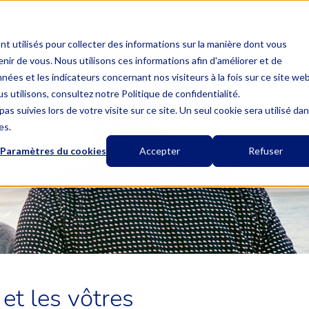
UN APPEL LOCAL
nt utilisés pour collecter des informations sur la manière dont vous
ir de vous. Nous utilisons ces informations afin d'améliorer et de
MUTUELLE UNIQUE
L’ASSURANCE OBSÈQUES
LES GARANTIES
nées et les indicateurs concernant nos visiteurs à la fois sur ce site we
s utilisons, consultez notre Politique de confidentialité.
as suivies lors de votre visite sur ce site. Un seul cookie sera utilisé da
es.
Paramètres du cookies
Accepter
Refuser
MUTAC Ca
 et les vôtres