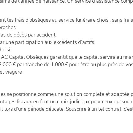
lésime de l’année de naissance. Un service d’assistance compl
 les frais d’obsèques au service funéraire choisi, sans frais
 proches
cas de décès par accident
par une participation aux excédents d’actifs
hoisi
C Capital Obsèques garantit que le capital servira au fi
12 000 € par tranche de 1 000 € pour être au plus près de vo
et viagère
 se positionne comme une solution complète et adaptée pour
antages fiscaux en font un choix judicieux pour ceux qui souha
t lors d’une période délicate. Souscrire à un tel contrat, c’es