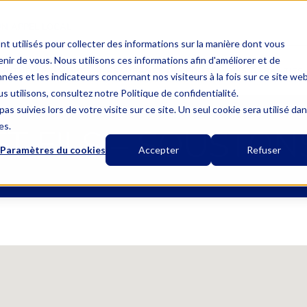
UN APPEL LOCAL
nt utilisés pour collecter des informations sur la manière dont vous
ir de vous. Nous utilisons ces informations afin d'améliorer et de
MUTUELLE UNIQUE
L’ASSURANCE OBSÈQUES
LES GARANTIES
nées et les indicateurs concernant nos visiteurs à la fois sur ce site we
s utilisons, consultez notre Politique de confidentialité.
as suivies lors de votre visite sur ce site. Un seul cookie sera utilisé da
es.
T FILS – SOUSTON
Paramètres du cookies
Accepter
Refuser