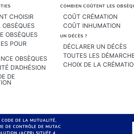
TIES
COMBIEN COÛTENT LES OBSÈQ
T CHOISIR
COÛT CRÉMATION
L OBSÈQUES
COÛT INHUMATION
E OBSÈQUES
UN DÉCÈS ?
ES POUR
DÉCLARER UN DÉCÈS
TOUTES LES DÉMARCH
ANCE OBSÈQUES
CHOIX DE LA CRÉMATI
ITÉ D’ADHÉSION
E DE
TION
U CODE DE LA MUTUALITÉ,
SME DE CONTRÔLE DE MUTAC
LUTION (ACPR) SITUÉE 4