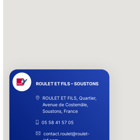
ROULET ET FILS – SOUSTONS
ROULET ET FILS, Quartier,
Avenue de Costemâle,
Soustons, France
05 58 41 57 05
contact.roulet@roulet-