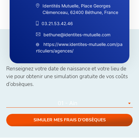
Identités Mutuelle, Place Georges
Clèmenceau, 62400 Béthune, France
03.21.53.42.46
bethune@identites-mutuelle.com
https://www.identites-mutuelle.com/pa
Simuler vos coûts obsèques
rticuliers/agences/
Renseignez votre date de naissance et votre lieu de
vie pour obtenir une simulation gratuite de vos coûts
d’obsèques.
01 - Ain
SIMULER MES FRAIS D'OBSÈQUES