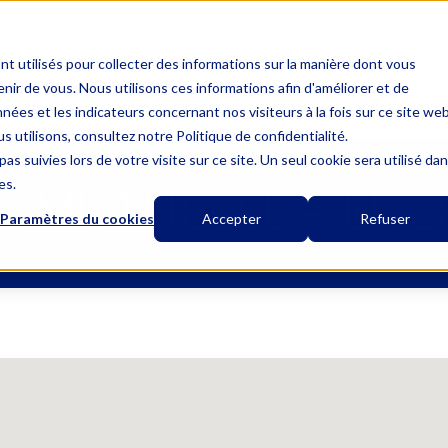
UN APPEL LOCAL
nt utilisés pour collecter des informations sur la manière dont vous
ir de vous. Nous utilisons ces informations afin d'améliorer et de
MUTUELLE UNIQUE
L’ASSURANCE OBSÈQUES
LES GARANTIES
nées et les indicateurs concernant nos visiteurs à la fois sur ce site we
s utilisons, consultez notre Politique de confidentialité.
as suivies lors de votre visite sur ce site. Un seul cookie sera utilisé da
es.
 MUTUELLE – LILL
Paramètres du cookies
Accepter
Refuser