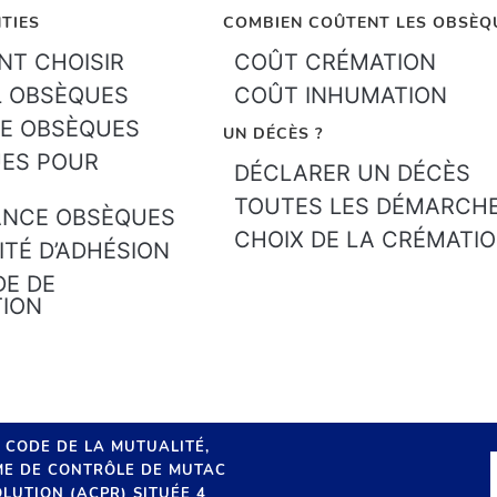
TIES
COMBIEN COÛTENT LES OBSÈQ
T CHOISIR
COÛT CRÉMATION
L OBSÈQUES
COÛT INHUMATION
E OBSÈQUES
UN DÉCÈS ?
ES POUR
DÉCLARER UN DÉCÈS
TOUTES LES DÉMARCH
ANCE OBSÈQUES
CHOIX DE LA CRÉMATI
ITÉ D’ADHÉSION
E DE
TION
U CODE DE LA MUTUALITÉ,
SME DE CONTRÔLE DE MUTAC
LUTION (ACPR) SITUÉE 4