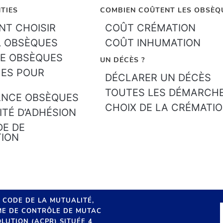
TIES
COMBIEN COÛTENT LES OBSÈQ
T CHOISIR
COÛT CRÉMATION
L OBSÈQUES
COÛT INHUMATION
E OBSÈQUES
UN DÉCÈS ?
ES POUR
DÉCLARER UN DÉCÈS
TOUTES LES DÉMARCH
ANCE OBSÈQUES
CHOIX DE LA CRÉMATI
ITÉ D’ADHÉSION
E DE
TION
U CODE DE LA MUTUALITÉ,
SME DE CONTRÔLE DE MUTAC
LUTION (ACPR) SITUÉE 4