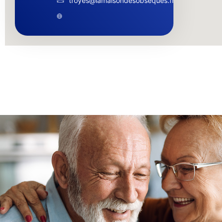
troyes@lamaisondesobseques.fr