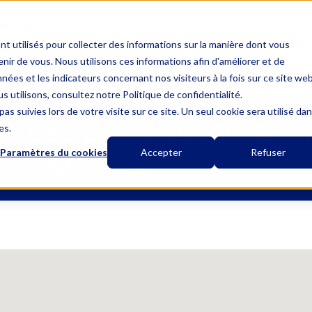
UN APPEL LOCAL
nt utilisés pour collecter des informations sur la manière dont vous
ir de vous. Nous utilisons ces informations afin d'améliorer et de
MUTUELLE UNIQUE
L’ASSURANCE OBSÈQUES
LES GARANTIES
nées et les indicateurs concernant nos visiteurs à la fois sur ce site we
s utilisons, consultez notre Politique de confidentialité.
as suivies lors de votre visite sur ce site. Un seul cookie sera utilisé da
bsèques Ets Jecker 
es.
TROYES
Paramètres du cookies
Accepter
Refuser