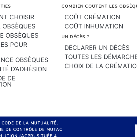
TIES
COMBIEN COÛTENT LES OBSÈQ
T CHOISIR
COÛT CRÉMATION
L OBSÈQUES
COÛT INHUMATION
E OBSÈQUES
UN DÉCÈS ?
ES POUR
DÉCLARER UN DÉCÈS
TOUTES LES DÉMARCH
ANCE OBSÈQUES
CHOIX DE LA CRÉMATI
ITÉ D’ADHÉSION
E DE
TION
U CODE DE LA MUTUALITÉ,
SME DE CONTRÔLE DE MUTAC
LUTION (ACPR) SITUÉE 4