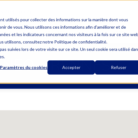
UN APPEL LOCAL
nt utilisés pour collecter des informations sur la manière dont vous
ir de vous. Nous utilisons ces informations afin d'améliorer et de
MUTUELLE UNIQUE
L’ASSURANCE OBSÈQUES
LES GARANTIES
nées et les indicateurs concernant nos visiteurs à la fois sur ce site we
s utilisons, consultez notre Politique de confidentialité.
as suivies lors de votre visite sur ce site. Un seul cookie sera utilisé da
es.
ENEO – RENNES
Paramètres du cookies
Accepter
Refuser