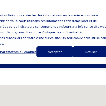
UN APPEL LOCAL
nt utilisés pour collecter des informations sur la manière dont vous
ir de vous. Nous utilisons ces informations afin d'améliorer et de
MUTUELLE UNIQUE
L’ASSURANCE OBSÈQUES
LES GARANTIES
nées et les indicateurs concernant nos visiteurs à la fois sur ce site we
s utilisons, consultez notre Politique de confidentialité.
as suivies lors de votre visite sur ce site. Un seul cookie sera utilisé da
es.
ND – SAINT AMOU
Paramètres du cookies
Accepter
Refuser