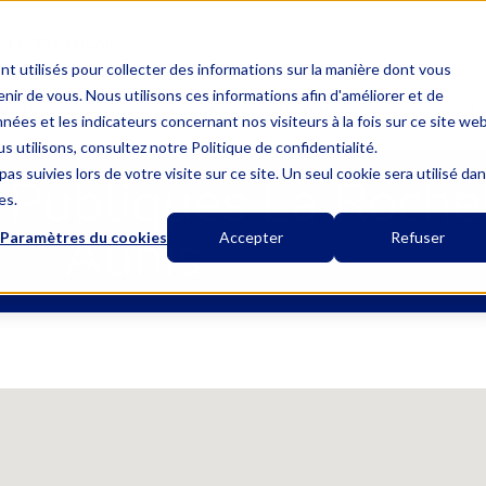
UN APPEL LOCAL
nt utilisés pour collecter des informations sur la manière dont vous
ir de vous. Nous utilisons ces informations afin d'améliorer et de
MUTUELLE UNIQUE
L’ASSURANCE OBSÈQUES
LES GARANTIES
nées et les indicateurs concernant nos visiteurs à la fois sur ce site we
s utilisons, consultez notre Politique de confidentialité.
as suivies lors de votre visite sur ce site. Un seul cookie sera utilisé da
Publiques La Rochel
es.
Aunis
Paramètres du cookies
Accepter
Refuser