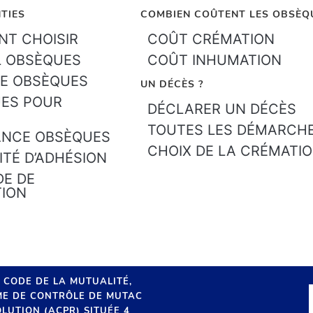
TIES
COMBIEN COÛTENT LES OBSÈQ
T CHOISIR
COÛT CRÉMATION
L OBSÈQUES
COÛT INHUMATION
E OBSÈQUES
UN DÉCÈS ?
ES POUR
DÉCLARER UN DÉCÈS
TOUTES LES DÉMARCH
ANCE OBSÈQUES
CHOIX DE LA CRÉMATI
ITÉ D’ADHÉSION
E DE
TION
U CODE DE LA MUTUALITÉ,
SME DE CONTRÔLE DE MUTAC
LUTION (ACPR) SITUÉE 4