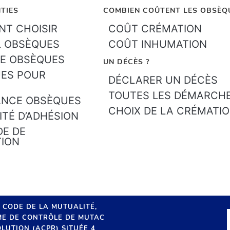
TIES
COMBIEN COÛTENT LES OBSÈQ
T CHOISIR
COÛT CRÉMATION
L OBSÈQUES
COÛT INHUMATION
E OBSÈQUES
UN DÉCÈS ?
ES POUR
DÉCLARER UN DÉCÈS
TOUTES LES DÉMARCH
ANCE OBSÈQUES
CHOIX DE LA CRÉMATI
ITÉ D’ADHÉSION
E DE
TION
U CODE DE LA MUTUALITÉ,
SME DE CONTRÔLE DE MUTAC
LUTION (ACPR) SITUÉE 4