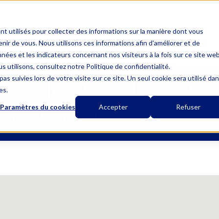
UN APPEL LOCAL
nt utilisés pour collecter des informations sur la manière dont vous
ir de vous. Nous utilisons ces informations afin d'améliorer et de
MUTUELLE UNIQUE
L’ASSURANCE OBSÈQUES
LES GARANTIES
nées et les indicateurs concernant nos visiteurs à la fois sur ce site we
s utilisons, consultez notre Politique de confidentialité.
as suivies lors de votre visite sur ce site. Un seul cookie sera utilisé da
RVICES PUBLICS –
es.
PROVENCE
Paramètres du cookies
Accepter
Refuser