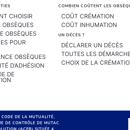
TIES
COMBIEN COÛTENT LES OBSÈQ
T CHOISIR
COÛT CRÉMATION
L OBSÈQUES
COÛT INHUMATION
E OBSÈQUES
UN DÉCÈS ?
ES POUR
DÉCLARER UN DÉCÈS
TOUTES LES DÉMARCH
ANCE OBSÈQUES
CHOIX DE LA CRÉMATI
ITÉ D’ADHÉSION
E DE
TION
U CODE DE LA MUTUALITÉ,
SME DE CONTRÔLE DE MUTAC
LUTION (ACPR) SITUÉE 4