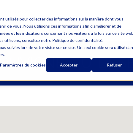
UN APPEL LOCAL
nt utilisés pour collecter des informations sur la manière dont vous
ir de vous. Nous utilisons ces informations afin d'améliorer et de
MUTUELLE UNIQUE
L’ASSURANCE OBSÈQUES
LES GARANTIES
nées et les indicateurs concernant nos visiteurs à la fois sur ce site we
s utilisons, consultez notre Politique de confidentialité.
as suivies lors de votre visite sur ce site. Un seul cookie sera utilisé da
es.
LOUVIGNE-DU-DES
Paramètres du cookies
Accepter
Refuser