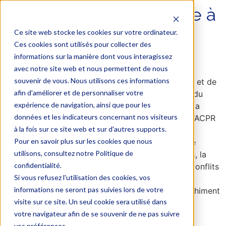
Un régulateur qui veille à
la protection du
Ce site web stocke les cookies sur votre ordinateur.
Ces cookies sont utilisés pour collecter des
consommateur
informations sur la manière dont vous interagissez
avec notre site web et nous permettent de nous
souvenir de vous. Nous utilisons ces informations
Notre régulateur, l’Autorité de Contrôle Prudentiel et de
afin d'améliorer et de personnaliser votre
Résolution (ACPR), met l’accent sur la protection du
expérience de navigation, ainsi que pour les
consommateur. Depuis l’entrée en application de la
données et les indicateurs concernant nos visiteurs
directive sur la distribution d’assurance en 2018, l’ACPR
à la fois sur ce site web et sur d'autres supports.
veille à la conformité des règles de distribution
Pour en savoir plus sur les cookies que nous
d’assurance. A ce titre, elle a récemment émis une
utilisons, consultez notre Politique de
recommandation sur la gouvernance des produits, la
confidentialité.
rémunération des distributeurs et la gestion des conflits
Si vous refusez l'utilisation des cookies, vos
d’intérêts.
informations ne seront pas suivies lors de votre
En matière de prévention des fraudes et du blanchiment
visite sur ce site. Un seul cookie sera utilisé dans
de capitaux et financement du terrorisme, la
votre navigateur afin de se souvenir de ne pas suivre
connaissance des clients est soulignée comme
vos préférences.