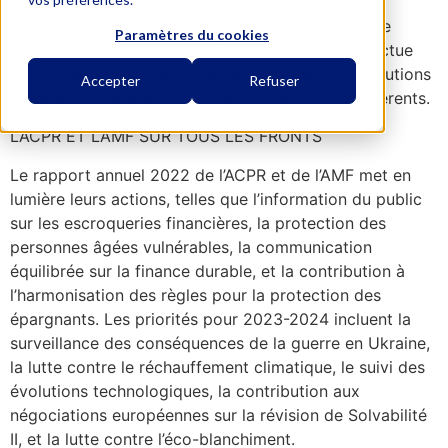
essentielle. L’ACPR analyse les risques sectoriels,
informant les professionnels sur le blanchiment de
Paramètres du cookies
capitaux. MUTAC, consciente de ces enjeux, effectue
une veille juridique active pour s’adapter aux évolutions
Accepter
Refuser
et garantir la protection de ses prospects et adhérents.
L’ACPR ET L’AMF SUR TOUS LES FRONTS
Le rapport annuel 2022 de l’ACPR et de l’AMF met en
lumière leurs actions, telles que l’information du public
sur les escroqueries financières, la protection des
personnes âgées vulnérables, la communication
équilibrée sur la finance durable, et la contribution à
l’harmonisation des règles pour la protection des
épargnants. Les priorités pour 2023-2024 incluent la
surveillance des conséquences de la guerre en Ukraine,
la lutte contre le réchauffement climatique, le suivi des
évolutions technologiques, la contribution aux
négociations européennes sur la révision de Solvabilité
II, et la lutte contre l’éco-blanchiment.