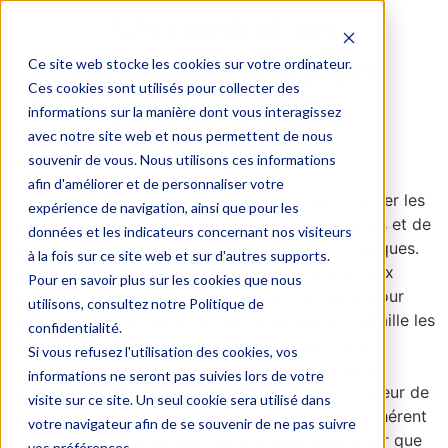
Un contrat en
déshérence est un
Ce site web stocke les cookies sur votre ordinateur.
Ces cookies sont utilisés pour collecter des
contrat bloqué
informations sur la manière dont vous interagissez
avec notre site web et nous permettent de nous
souvenir de vous. Nous utilisons ces informations
Non réclamé
afin d'améliorer et de personnaliser votre
Il arrive en effet qu’il n’y ait personne pour informer les
expérience de navigation, ainsi que pour les
organismes concernés de la survenance du décès et de
données et les indicateurs concernant nos visiteurs
l’existence du contrat pour régler les frais d’obsèques.
à la fois sur ce site web et sur d'autres supports.
MUTAC transmet à tous ses adhérents un précieux
Pour en savoir plus sur les cookies que nous
document pour éviter ces situations : Le Guide pour
utilisons, consultez notre Politique de
l’adhérent et pour ses proches. La mutuelle y détaille les
confidentialité.
moyens à votre disposition pour informer votre
Si vous refusez l'utilisation des cookies, vos
entourage de l’existence de votre contrat pour le
informations ne seront pas suivies lors de votre
règlement de vos obsèques. Ces conseils ont valeur de
visite sur ce site. Un seul cookie sera utilisé dans
bonnes pratiques, ils sont là pour épargner à l’adhérent
votre navigateur afin de se souvenir de ne pas suivre
d’aller à l’encontre de ses intérêts, mais aussi pour que
vos préférences.