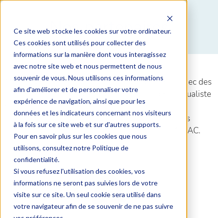
Nos partenaires
Ce site web stocke les cookies sur votre ordinateur.
Ces cookies sont utilisés pour collecter des
informations sur la manière dont vous interagissez
avec notre site web et nous permettent de nous
souvenir de vous. Nous utilisons ces informations
MUTAC prend un grand soin de ne travailler qu’avec des
afin d'améliorer et de personnaliser votre
acteurs reconnus, responsable et dont l’esprit mutualiste
expérience de navigation, ainsi que pour les
ne fait aucun doute.
données et les indicateurs concernant nos visiteurs
C’est dans cette optique que nous vous présentons
à la fois sur ce site web et sur d'autres supports.
quelques partenaires, qui ont la confiance de MUTAC.
Pour en savoir plus sur les cookies que nous
utilisons, consultez notre Politique de
confidentialité.
Si vous refusez l'utilisation des cookies, vos
informations ne seront pas suivies lors de votre
visite sur ce site. Un seul cookie sera utilisé dans
votre navigateur afin de se souvenir de ne pas suivre
vos préférences.