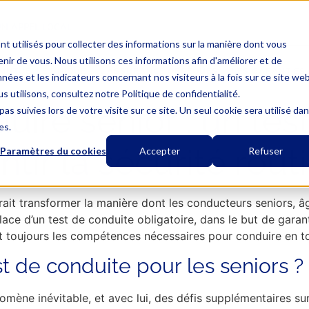
UN APPEL LOCAL
nt utilisés pour collecter des informations sur la manière dont vous
ir de vous. Nous utilisons ces informations afin d'améliorer et de
MUTUELLE UNIQUE
L’ASSURANCE OBSÈQUES
LES GARANTIES
nées et les indicateurs concernant nos visiteurs à la fois sur ce site we
s utilisons, consultez notre Politique de confidentialité.
ire senior : un test
as suivies lors de votre visite sur ce site. Un seul cookie sera utilisé da
es.
tir la sécurité rout
Paramètres du cookies
Accepter
Refuser
ait transformer la manière dont les conducteurs seniors, âg
lace d’un test de conduite obligatoire, dans le but de garant
 toujours les compétences nécessaires pour conduire en to
t de conduite pour les seniors ?
omène inévitable, et avec lui, des défis supplémentaires sur 