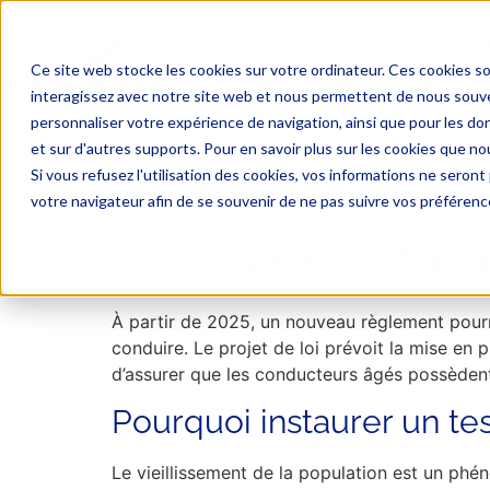
04 67 06 09 09
PRIX D’
Ce site web stocke les cookies sur votre ordinateur. Ces cookies so
interagissez avec notre site web et nous permettent de nous souven
DEMANDE DE DEVIS
UNE 
personnaliser votre expérience de navigation, ainsi que pour les don
et sur d'autres supports. Pour en savoir plus sur les cookies que nou
Permis de condu
Si vous refusez l'utilisation des cookies, vos informations ne seront p
votre navigateur afin de se souvenir de ne pas suivre vos préférenc
2025 pour garan
À partir de 2025, un nouveau règlement pourr
conduire. Le projet de loi prévoit la mise en p
d’assurer que les conducteurs âgés possèdent
Pourquoi instaurer un tes
Le vieillissement de la population est un phén