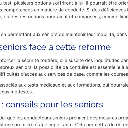
est, plusieurs options s’offriront à lui. Il pourrait être or
es compétences en matière de conduite. Si des déficiences
e, ou des restrictions pourraient être imposées, comme limi
t en permettant aux seniors de maintenir leur mobilité, dans
eniors face à cette réforme
nforcer la sécurité routière, elle suscite des inquiétudes p
breux seniors, la possibilité de conduire est essentielle à
 difficultés d’accès aux services de base, comme les cours
 associés aux tests médicaux et aux formations, qui pourrai
venus modestes.
: conseils pour les seniors
ntiel que les conducteurs seniors prennent des mesures pro
t une première étape importante. Cela permettra de détect