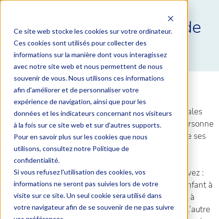
Allocation de soutien de
Ce site web stocke les cookies sur votre ordinateur.
famille
Ces cookies sont utilisés pour collecter des
informations sur la manière dont vous interagissez
avec notre site web et nous permettent de nous
souvenir de vous. Nous utilisons ces informations
afin d'améliorer et de personnaliser votre
L’
allocation de soutien familial
(ASF) est une aide
expérience de navigation, ainsi que pour les
financière versée par la Caisse d’allocations familiales
données et les indicateurs concernant nos visiteurs
(Caf) ou la Mutualité sociale agricole (MSA) à la personne
à la fois sur ce site web et sur d'autres supports.
qui élève seule son enfant privé de l’aide de l’un de ses
Pour en savoir plus sur les cookies que nous
parents, sous conditions.
utilisons, consultez notre Politique de
confidentialité.
Dans tous les cas, pour avoir droit à l’ASF, vous devez :
Si vous refusez l'utilisation des cookies, vos
vivre seul(e), résider en France, avoir au moins 1 enfant à
informations ne seront pas suivies lors de votre
visite sur ce site. Un seul cookie sera utilisé dans
charge pour lequel l’autre parent ne participe plus à
votre navigateur afin de se souvenir de ne pas suivre
l’entretien depuis au moins 1 mois, ou pour lequel l’autre
vos préférences.