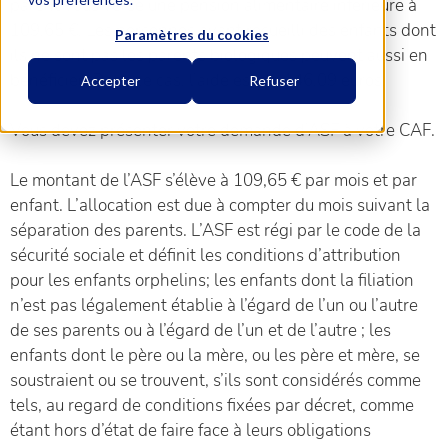
parent vous verse une pension alimentaire inférieure à
109,65 €. Les personnes ayant recueilli des enfants dont
Paramètres du cookies
ils ne sont pas les parents biologiques peuvent aussi en
bénéficier. Dans ce cas, l’aide est de 146,09 euros.
Accepter
Refuser
Vous devez présenter votre demande d’ASF à votre CAF.
Le montant de l’ASF s’élève à 109,65 € par mois et par
enfant. L’allocation est due à compter du mois suivant la
séparation des parents. L’ASF est régi par le code de la
sécurité sociale et définit les conditions d’attribution
pour les enfants orphelins; les enfants dont la filiation
n’est pas légalement établie à l’égard de l’un ou l’autre
de ses parents ou à l’égard de l’un et de l’autre ; les
enfants dont le père ou la mère, ou les père et mère, se
soustraient ou se trouvent, s’ils sont considérés comme
tels, au regard de conditions fixées par décret, comme
étant hors d’état de faire face à leurs obligations