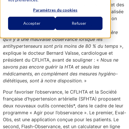
bonne protection du cœur, du cerveau, des reins et des
Paramètres du cookies
vaisseaux. Pourtant, selon l’enquête Flash 2015 réalisée
par le Comité français de lutte contre l’hypertension
Accepter
Refuser
artérielle (CFLHTA), 60 % des malades seulement
suivent à la lettre leurs prescriptions. «
On considère
qu’il y a une mauvaise observance lorsque les
antihypertenseurs sont pris moins de 80 % du temps
»,
explique le docteur Bernard Vaïsse, cardiologue et
président du CFLHTA, avant de souligner : «
Nous ne
savons pas encore guérir la HTA et seuls les
médicaments, en complément des mesures hygiéno-
diététiques, sont à notre disposition.
»
Pour favoriser l’observance, le CFLHTA et la Société
française d’hypertension artérielle (SFHTA) proposent
deux nouveaux outils connectés*, dans le cadre de leur
programme « Agir pour l’observance ». Le premier, Eval-
Obs, est une application conçue pour les patients. Le
second, Flash-Observance, est un calculateur en ligne