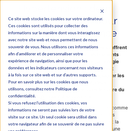
Hypertension : deux
outils connectés pour
Ce site web stocke les cookies sur votre ordinateur.
Ces cookies sont utilisés pour collecter des
favoriser l’observance
informations sur la manière dont vous interagissez
avec notre site web et nous permettent de nous
souvenir de vous. Nous utilisons ces informations
En France, environ 14 millions de personnes souffrent
afin d'améliorer et de personnaliser votre
d’hypertension artérielle (HTA). Des médicaments
expérience de navigation, ainsi que pour les
permettent de prendre en charge cette pathologie
données et les indicateurs concernant nos visiteurs
chronique, mais seuls 60 % des patients suivent
à la fois sur ce site web et sur d'autres supports.
correctement leur traitement. Pour accompagner les
Pour en savoir plus sur les cookies que nous
malades et les professionnels de santé, deux
utilisons, consultez notre Politique de
nouveaux outils ont été mis en ligne dans le cadre du
confidentialité.
programme « Agir pour l’observance ».
Si vous refusez l'utilisation des cookies, vos
Dans la prise en charge d’une maladie chronique comme
informations ne seront pas suivies lors de votre
l’hypertension artérielle (HTA), le suivi régulier des
visite sur ce site. Un seul cookie sera utilisé dans
traitements est essentiel. Ces derniers permettent la
votre navigateur afin de se souvenir de ne pas suivre
normalisation des chiffres de tension et assurent une
vos préférences.