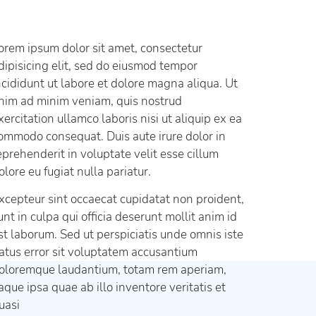
orem ipsum dolor sit amet, consectetur
dipisicing elit, sed do eiusmod tempor
ncididunt ut labore et dolore magna aliqua. Ut
nim ad minim veniam, quis nostrud
xercitation ullamco laboris nisi ut aliquip ex ea
ommodo consequat. Duis aute irure dolor in
eprehenderit in voluptate velit esse cillum
olore eu fugiat nulla pariatur.
xcepteur sint occaecat cupidatat non proident,
unt in culpa qui officia deserunt mollit anim id
st laborum. Sed ut perspiciatis unde omnis iste
atus error sit voluptatem accusantium
oloremque laudantium, totam rem aperiam,
aque ipsa quae ab illo inventore veritatis et
uasi