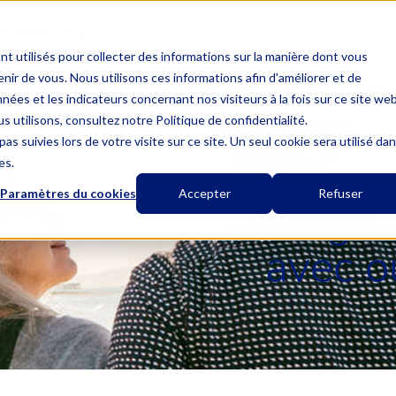
UN APPEL LOCAL
nt utilisés pour collecter des informations sur la manière dont vous
ir de vous. Nous utilisons ces informations afin d'améliorer et de
MUTUELLE UNIQUE
L’ASSURANCE OBSÈQUES
LES GARANTIES
nées et les indicateurs concernant nos visiteurs à la fois sur ce site we
s utilisons, consultez notre Politique de confidentialité.
as suivies lors de votre visite sur ce site. Un seul cookie sera utilisé da
es.
Paramètres du cookies
Accepter
Refuser
Organ
avec o