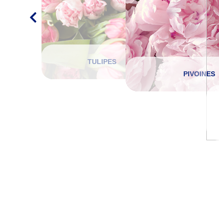
TULIPES2
Lorem ipsum dolor sit amet,
consectetur adipisicing elit, sed
do eiusmod tempor incididunt
ut labore et dolore magna
aliqua.
TULIPES
PIVOINES