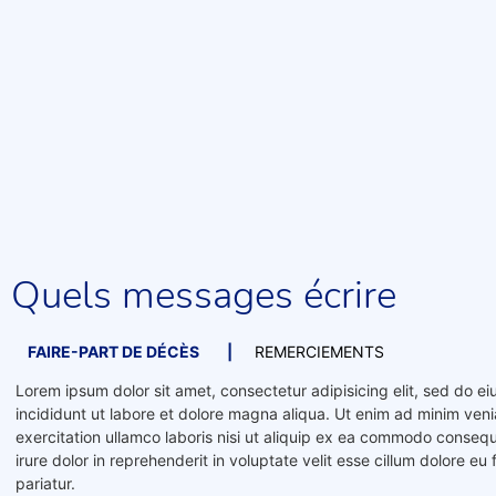
Quels messages écrire
FAIRE-PART DE DÉCÈS
REMERCIEMENTS
Lorem ipsum dolor sit amet, consectetur adipisicing elit, sed do 
incididunt ut labore et dolore magna aliqua. Ut enim ad minim ven
exercitation ullamco laboris nisi ut aliquip ex ea commodo consequ
irure dolor in reprehenderit in voluptate velit esse cillum dolore eu 
Toute sa famille ont la profonde dou
pariatur.
Remerciements de ___________