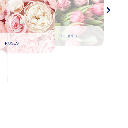
TULIPES
ROSES