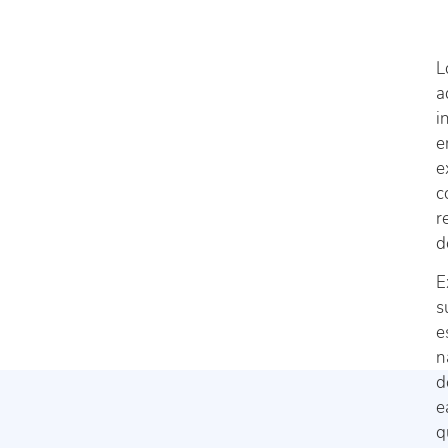
L
a
i
e
e
c
r
d
E
s
e
n
d
e
q