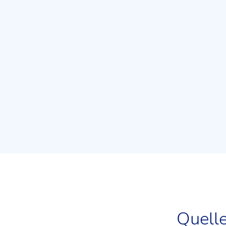
vous faire part du décès de _______
Quelle