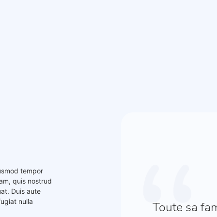
eiusmod tempor
iam, quis nostrud
at. Duis aute
fugiat nulla
leur de
Toute sa fam
____
Remer