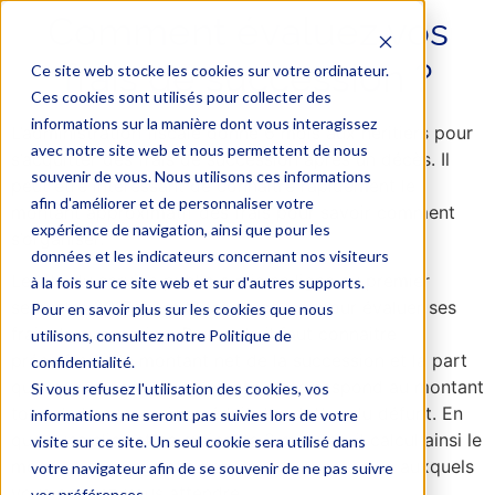
Comment évaluez vos
frais de succession ?
Ce site web stocke les cookies sur votre ordinateur.
Ces cookies sont utilisés pour collecter des
informations sur la manière dont vous interagissez
L’administration fiscale donne 6 mois aux héritiers pour
avec notre site web et nous permettent de nous
s’acquitter des frais de succession après un décès. Il
souvenir de vous. Nous utilisons ces informations
peut être intéressant de connaître rapidement le
afin d'améliorer et de personnaliser votre
montant approximatif des frais pour savoir comment
expérience de navigation, ainsi que pour les
s’organiser.
données et les indicateurs concernant nos visiteurs
Le site du service public a mis en ligne au premier
à la fois sur ce site web et sur d'autres supports.
semestre 2017 un outil très pratique pour évaluer ses
Pour en savoir plus sur les cookies que nous
frais de succession. Pour cela il faut connaitre
utilisons, consultez notre Politique de
précisément le montant net de la succession et la part
confidentialité.
qui vous revient. Le montant net correspond au montant
Si vous refusez l'utilisation des cookies, vos
total de la succession, réduit des dettes du défunt. En
informations ne seront pas suivies lors de votre
quelques clics et en moins de 2 minutes, il calcul ainsi le
visite sur ce site. Un seul cookie sera utilisé dans
montant approximatif des frais de succession auxquels
votre navigateur afin de se souvenir de ne pas suivre
vous pouvez vous attendre.
vos préférences.